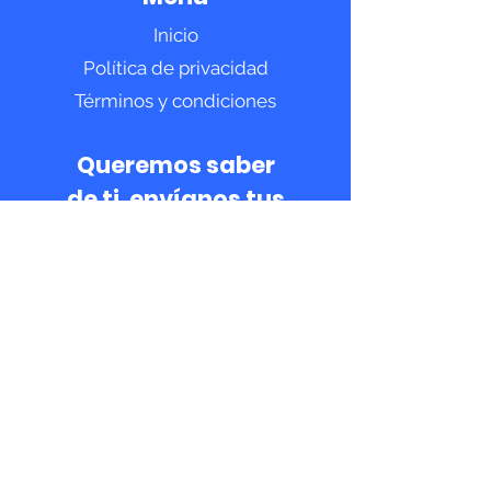
Inicio
Política de privacidad
Términos y condiciones
Queremos saber
de ti, envíanos tus
dudas y/o
comentarios.
Nombre
Apellido
Email