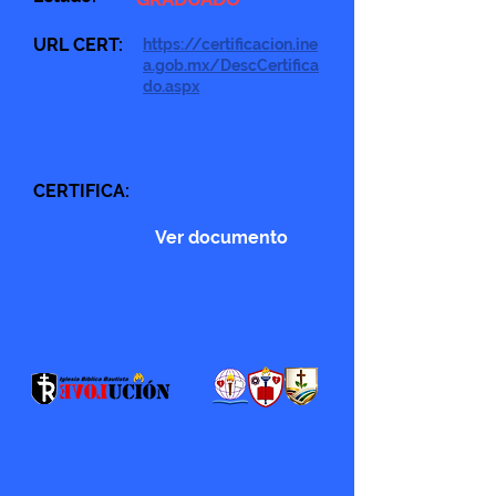
URL CERT:
https://certificacion.ine
a.gob.mx/DescCertifica
do.aspx
CERTIFICA:
Ver documento