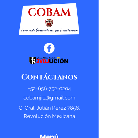
COBAM
Formando Generaciones que Transforman
Contáctanos
+52-656-752-0204
cobamjrz@gmail.com
C. Gral. Julián Pérez 7856,
Revolución Mexicana
Menú