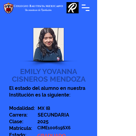
Colegio Bautista Mexicano
Un ministerio de Revolución
EMILY YOVANNA
CISNEROS MENDOZA
El estado del alumno en nuestra
Institución es la siguiente:
Modalidad:
MX IB
Carrera:
SECUNDARIA
Clase:
2025
Matrícula:
CIME100619SX6
Estado:
GRADUADO