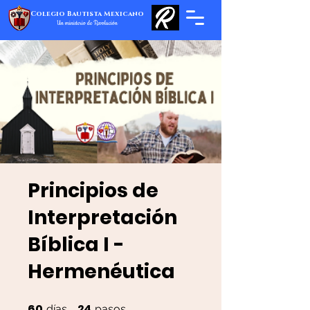
Colegio Bautista Mexicano
Un ministerio de Revolución
Principios de
Interpretación
Bíblica I -
Hermenéutica
60
24
60 días
24 pasos
días
pasos