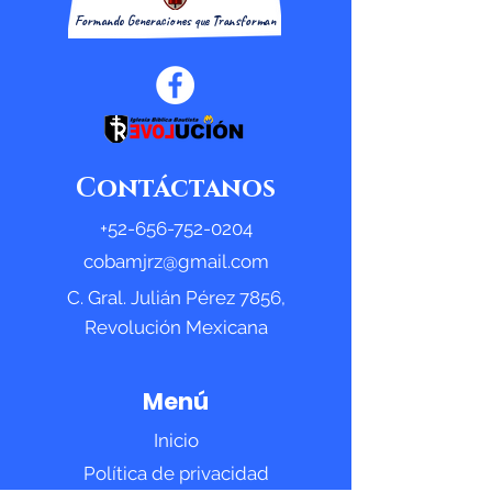
Formando Generaciones que Transforman
Contáctanos
+52-656-752-0204
cobamjrz@gmail.com
C. Gral. Julián Pérez 7856,
Revolución Mexicana
Menú
Inicio
Política de privacidad